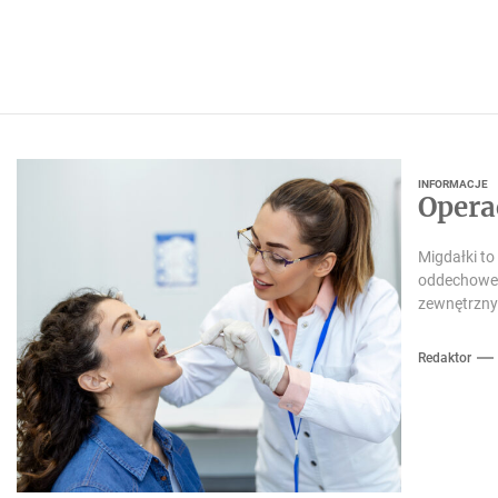
INFORMACJE
Opera
Migdałki to
oddechoweg
zewnętrznym
Redaktor