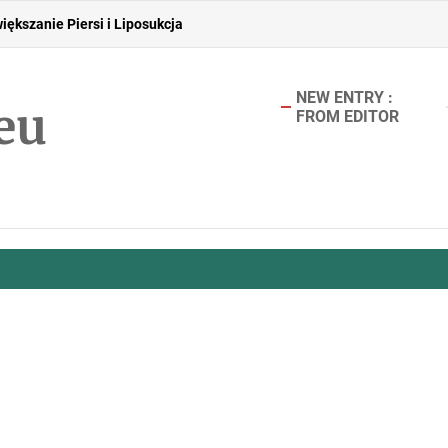
iększanie Piersi i Liposukcja
NEW ENTRY :
eu
FROM EDITOR
łe Rozwiązanie dla Osób Poszukujących Stylu i Pewności Siebie
zygotować przestrzeń dla seniora?
zajami bólu głowy – jak je odróżnić?
iększanie Piersi i Liposukcja
łe Rozwiązanie dla Osób Poszukujących Stylu i Pewności Siebie