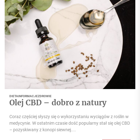
DIETA
INFORMACJE
ZDROWIE
Olej CBD – dobro z natury
Coraz częściej słyszy się o wykorzystaniu wyciągów z roślin w
medycynie. W ostatnim czasie dość popularny stał się olej CBD
– pozyskiwany z konopi siewnej....