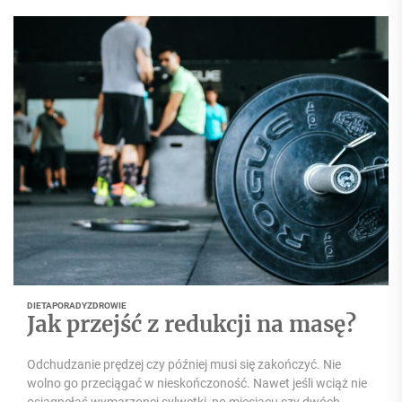
DIETA
PORADY
ZDROWIE
Jak przejść z redukcji na masę?
Odchudzanie prędzej czy później musi się zakończyć. Nie
wolno go przeciągać w nieskończoność. Nawet jeśli wciąż nie