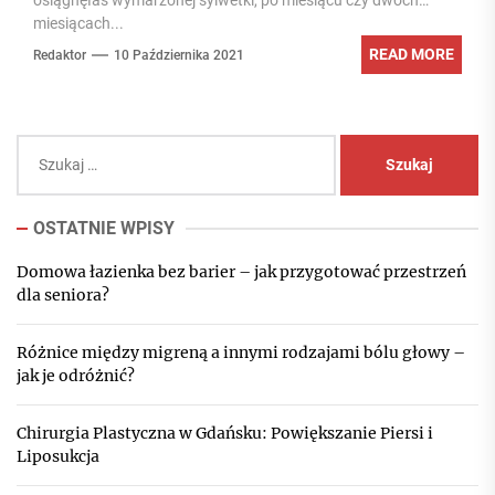
osiągnęłaś wymarzonej sylwetki, po miesiącu czy dwóch
miesiącach...
READ MORE
Redaktor
10 Października 2021
Szukaj:
OSTATNIE WPISY
Domowa łazienka bez barier – jak przygotować przestrzeń
dla seniora?
Różnice między migreną a innymi rodzajami bólu głowy –
jak je odróżnić?
Chirurgia Plastyczna w Gdańsku: Powiększanie Piersi i
Liposukcja