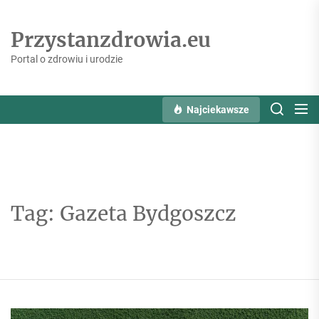
Skip
to
Przystanzdrowia.eu
the
content
Portal o zdrowiu i urodzie
Najciekawsze
Tag:
Gazeta Bydgoszcz