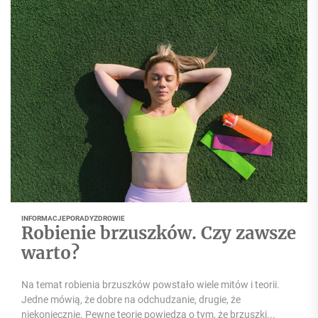
INFORMACJE
PORADY
ZDROWIE
Robienie brzuszków. Czy zawsze
warto?
Na temat robienia brzuszków powstało wiele mitów i teorii.
Jedne mówią, że dobre na odchudzanie, drugie, że
niekoniecznie. Pewne teorie powiedzą o tym, że brzuszki...