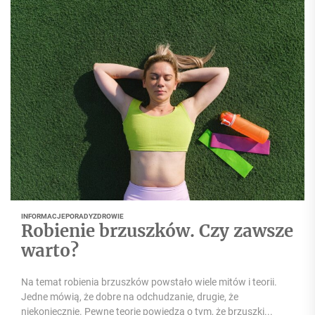
INFORMACJE
PORADY
ZDROWIE
Robienie brzuszków. Czy zawsze
warto?
Na temat robienia brzuszków powstało wiele mitów i teorii.
Jedne mówią, że dobre na odchudzanie, drugie, że
niekoniecznie. Pewne teorie powiedzą o tym, że brzuszki...