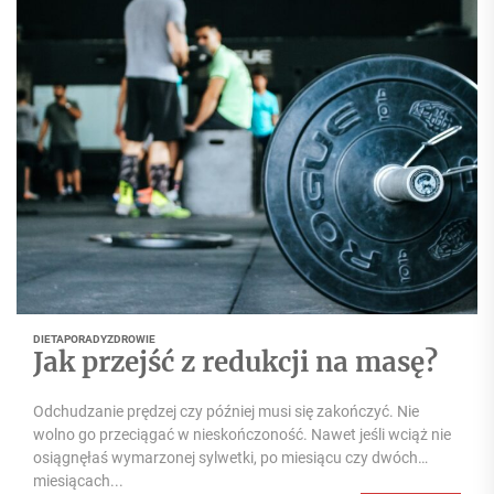
DIETA
PORADY
ZDROWIE
Jak przejść z redukcji na masę?
Odchudzanie prędzej czy później musi się zakończyć. Nie
wolno go przeciągać w nieskończoność. Nawet jeśli wciąż nie
osiągnęłaś wymarzonej sylwetki, po miesiącu czy dwóch
miesiącach...