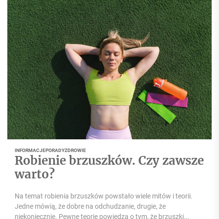
INFORMACJE
PORADY
ZDROWIE
Robienie brzuszków. Czy zawsze
warto?
Na temat robienia brzuszków powstało wiele mitów i teorii.
Jedne mówią, że dobre na odchudzanie, drugie, że
niekoniecznie. Pewne teorie powiedzą o tym, że brzuszki...