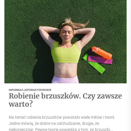
INFORMACJE
PORADY
ZDROWIE
Robienie brzuszków. Czy zawsze
warto?
Na temat robienia brzuszków powstało wiele mitów i teorii.
Jedne mówią, że dobre na odchudzanie, drugie, że
niekoniecznie. Pewne teorie powiedzą o tym, że brzuszki...