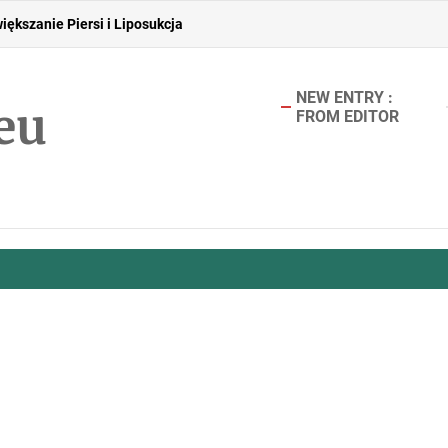
iększanie Piersi i Liposukcja
NEW ENTRY :
eu
FROM EDITOR
łe Rozwiązanie dla Osób Poszukujących Stylu i Pewności Siebie
zygotować przestrzeń dla seniora?
zajami bólu głowy – jak je odróżnić?
iększanie Piersi i Liposukcja
łe Rozwiązanie dla Osób Poszukujących Stylu i Pewności Siebie