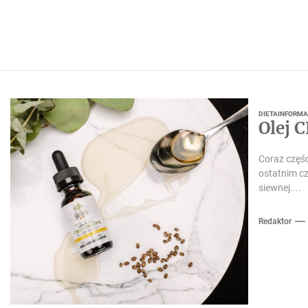
DIETA
INFORM
Olej 
Coraz częśc
ostatnim cz
siewnej....
Redaktor