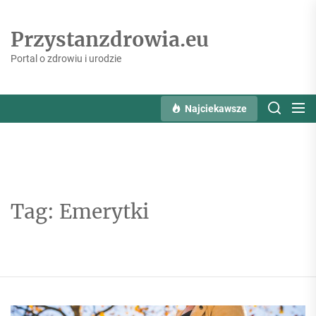
Skip
to
Przystanzdrowia.eu
the
content
Portal o zdrowiu i urodzie
Najciekawsze
Tag:
Emerytki