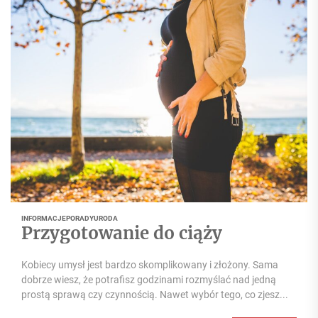
INFORMACJE
PORADY
URODA
Przygotowanie do ciąży
Kobiecy umysł jest bardzo skomplikowany i złożony. Sama
dobrze wiesz, że potrafisz godzinami rozmyślać nad jedną
prostą sprawą czy czynnością. Nawet wybór tego, co zjesz...