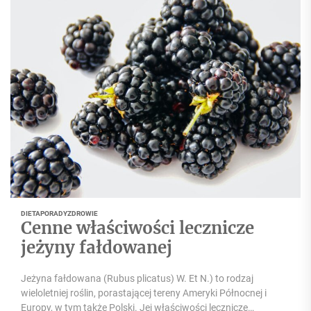
DIETA
PORADY
ZDROWIE
Cenne właściwości lecznicze
jeżyny fałdowanej
Jeżyna fałdowana (Rubus plicatus) W. Et N.) to rodzaj
wieloletniej roślin, porastającej tereny Ameryki Północnej i
Europy, w tym także Polski. Jej właściwości lecznicze