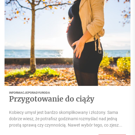
INFORMACJE
PORADY
URODA
Przygotowanie do ciąży
Kobiecy umysł jest bardzo skomplikowany i złożony. Sama
dobrze wiesz, że potrafisz godzinami rozmyślać nad jedną
prostą sprawą czy czynnością. Nawet wybór tego, co zjesz...