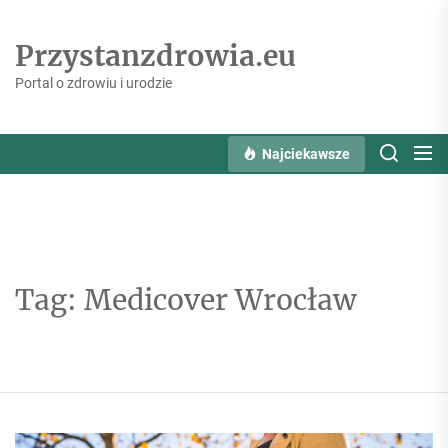
Skip
to
Przystanzdrowia.eu
the
content
Portal o zdrowiu i urodzie
Najciekawsze
Tag:
Medicover Wrocław