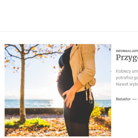
INFORMACJE
P
Przyg
Kobiecy umy
potrafisz 
Nawet wybór
Redaktor