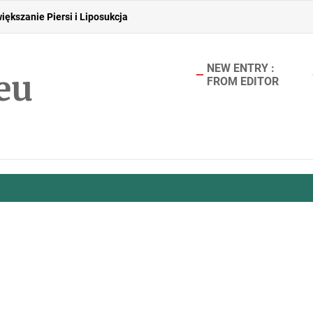
iększanie Piersi i Liposukcja
NEW ENTRY :
eu
FROM EDITOR
łe Rozwiązanie dla Osób Poszukujących Stylu i Pewności Siebie
zygotować przestrzeń dla seniora?
zajami bólu głowy – jak je odróżnić?
iększanie Piersi i Liposukcja
łe Rozwiązanie dla Osób Poszukujących Stylu i Pewności Siebie