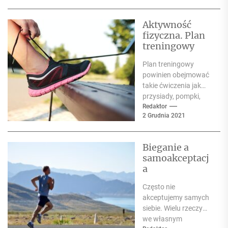
bombardowani
wizerunkami
Aktywność
idealnych ciał i...
fizyczna. Plan
treningowy
Plan treningowy
powinien obejmować
takie ćwiczenia jak
przysiady, pompki,
brzuszki klasyczne,
Redaktor
2 Grudnia 2021
skłony, obroty a także
ruchy głową. Trening
powinien trwać...
Bieganie a
samoakceptacj
a
Często nie
akceptujemy samych
siebie. Wielu rzeczy
we własnym