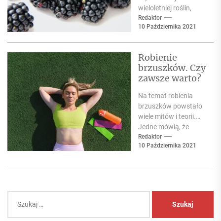
wieloletniej roślin,
porastającej tereny
Redaktor
10 Października 2021
Ameryki Północnej i
Europy, w tym także...
Robienie
brzuszków. Czy
zawsze warto?
Na temat robienia
brzuszków powstało
wiele mitów i teorii.
Jedne mówią, że
dobre na
Redaktor
10 Października 2021
odchudzanie, drugie,
że niekoniecznie.
Pewne teorie...
Szukaj: