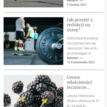
wyglądzie czy
Redaktor
2 Grudnia 2021
charakterze. Sport ma
korzystne działanie w
zakresie
Jak przejść z
samoakceptacji, ale...
redukcji na
masę?
Odchudzanie prędzej
czy później musi się
zakończyć. Nie wolno
go przeciągać w
nieskończoność.
Redaktor
10 Października 2021
Nawet jeśli wciąż nie
osiągnęłaś
wymarzonej
Cenne
sylwetki,...
właściwości
lecznicze
jeżyny
Jeżyna fałdowana
fałdowanej
(Rubus plicatus) W. Et
N.) to rodzaj