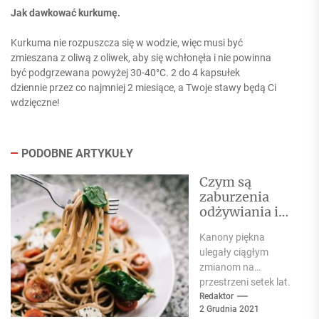
Jak dawkować kurkumę.
Kurkuma nie rozpuszcza się w wodzie, więc musi być
zmieszana z oliwą z oliwek, aby się wchłonęła i nie powinna
być podgrzewana powyżej 30-40°C. 2 do 4 kapsułek
dziennie przez co najmniej 2 miesiące, a Twoje stawy będą Ci
wdzięczne!
PODOBNE ARTYKUŁY
Czym są
zaburzenia
odżywiania i
jak sobie z nimi
Kanony piękna
radzić?
ulegały ciągłym
zmianom na
przestrzeni setek lat.
W obecnych czasach
Redaktor
2 Grudnia 2021
w, ciągle jesteśmy