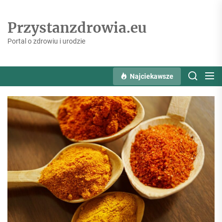
Skip
to
Przystanzdrowia.eu
the
content
Portal o zdrowiu i urodzie
Najciekawsze