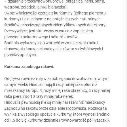
– działanie przeciwnowotworowe (okrężnica, nerki, piersi,
wątroba, żołądek, jajniki, białaczka).
Swoje właściwości czerpie z kurkuminy (żółtego pigmentu
kurkumy) i jest jednym z najpotężniejszych naturalnych
środków przeciwzapalnych zidentyfikowanych do tej pory.
Rzeczywiście, jest skuteczny w walce z zapaleniem
przewodu pokarmowego i bólami stawów.
Badania wykazały jego wartość w zmniejszaniu bólu i
stosowania konwencjonalnych leków przeciwbólowych i
przeciwzapalnych.
Kurkuma zapobiega rakowi.
Odgrywa również rolę w zapobieganiu nowotworom: w tym
samym wieku Hindusi mają 8 razy mniej raka płuc niż
mieszkańcy Europu, 9 razy mniej raka okrężnicy, 5 razy mniej
raka piersi i do 10 razy mniej raka nerek.
Hindusi z pewnością nie są mniej narażeni niż mieszkańcy
Zachodu na rakotwórcze działanie środowiska. Różnica ta
wynika z wysokiego spożycia kurkumy, które wynosi średnio
od 1,5 do 3 g kurkumy dziennie (równowartość pół łyżeczki).